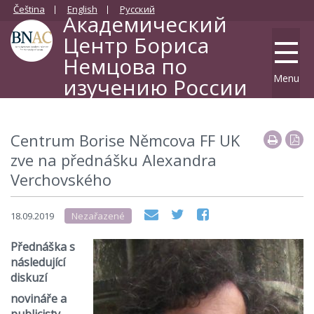
Čeština
English
Русский
Академический
Центр Бориса
Немцова по
Menu
изучению России
Filozofická fakulta Univerzita Karlovy
Centrum Borise Němcova FF UK
zve na přednášku Alexandra
Verchovského
18.09.2019
Nezařazené
Přednáška s
následující
diskuzí
novináře a