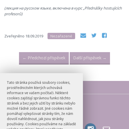
(лекция на русском языке, включена в курс „Přednášky hostujících
profesorů)
Zveřejněno
18.09.2019
Nezařazené
←
Předchozí příspěvek
Další příspěvek
→
Tato stránka používá soubory cookies,
prostřednictvím kterých uchovává
informace ve vašem počítači. Některé
cookies zajišťují správnou funkci těchto
E-mail
stránek a bez jejich užití by stránku nebylo
možné řádně zobrazit. Jiné cookies nám
russianstudies@ff.cuni.cz
pomáhají vylepšovat stránky tím, že nám
dovolí nahlédnout, jak jsou stránky
používány. Cookies používáme na základě