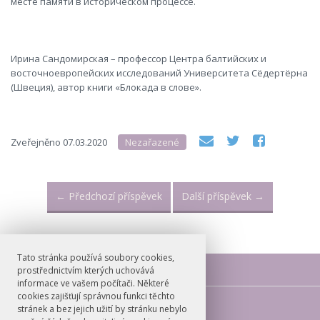
месте памяти в историческом процессе
.
Ирина Сандомирская – профессор Центра балтийских и
восточноевропейских исследований Университета Сёдертёрна
(Швеция), автор книги «Блокада в слове».
Zveřejněno
07.03.2020
Nezařazené
←
Předchozí příspěvek
Další příspěvek
→
Tato stránka používá soubory cookies,
prostřednictvím kterých uchovává
informace ve vašem počítači. Některé
cookies zajišťují správnou funkci těchto
E-mail
stránek a bez jejich užití by stránku nebylo