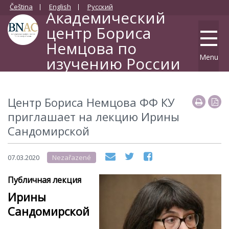
Čeština
English
Русский
Академический
центр Бориса
Немцова по
Menu
изучению России
Философский факультет Карлова университета
Центр Бориса Немцова ФФ КУ
приглашает на лекцию Ирины
Сандомирской
07.03.2020
Nezařazené
Публичная лекция
Ирины
Сандомирской