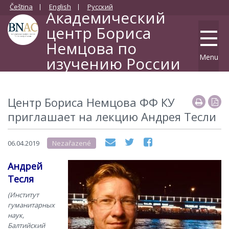
Čeština
English
Русский
Академический
центр Бориса
Немцова по
Menu
изучению России
Философский факультет Карлова университета
Центр Бориса Немцова ФФ КУ
приглашает на лекцию Андрея Тесли
06.04.2019
Nezařazené
Андрей
Тесля
(Институт
гуманитарных
наук,
Балтийский