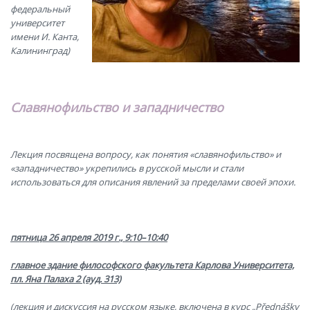
федеральный
университет
имени И. Канта,
Калининград)
Славянофильство и западничество
Лекция посвящена вопросу, как понятия «славянофильство» и
«западничество» укрепились в русской мысли и стали
использоваться для описания явлений за пределами своей эпохи.
пятница 26 апреля 2019 г., 9:10–10:40
главное здание философского факультета Карлова Университета,
пл. Яна Палаха 2 (ауд. 313)
(лекция и дискуссия на русском языке, включена в курс „Přednášky