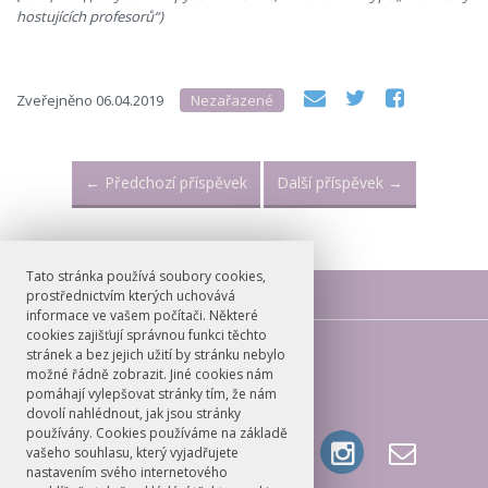
hostujících profesorů“)
Zveřejněno
06.04.2019
Nezařazené
←
Předchozí příspěvek
Další příspěvek
→
Tato stránka používá soubory cookies,
prostřednictvím kterých uchovává
informace ve vašem počítači. Některé
cookies zajišťují správnou funkci těchto
E-mail
stránek a bez jejich užití by stránku nebylo
možné řádně zobrazit. Jiné cookies nám
russianstudies@ff.cuni.cz
pomáhají vylepšovat stránky tím, že nám
dovolí nahlédnout, jak jsou stránky
používány. Cookies používáme na základě
vašeho souhlasu, který vyjadřujete
nastavením svého internetového