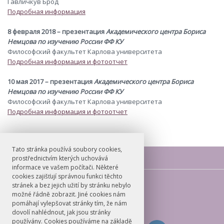
Гавличкув Брод
Подробная информация
8 февраля 2018 – презентация
Академического центра Бориса
Немцова по изучению России ФФ КУ
Философский факультет Карлова университета
Подробная информация и фотоотчет
10 мая 2017 – презентация
Академического центра Бориса
Немцова по изучению России ФФ КУ
Философский факультет Карлова университета
Подробная информация и фотоотчет
Tato stránka používá soubory cookies,
prostřednictvím kterých uchovává
informace ve vašem počítači. Některé
cookies zajišťují správnou funkci těchto
E-mail
stránek a bez jejich užití by stránku nebylo
možné řádně zobrazit. Jiné cookies nám
russianstudies@ff.cuni.cz
pomáhají vylepšovat stránky tím, že nám
dovolí nahlédnout, jak jsou stránky
používány. Cookies používáme na základě