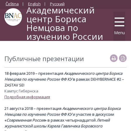
Čeština
English
Русский
Академический
центр Бориса
Немцова по
Menu
изучению России
Философский факультет Карлова университета
Публичные презентации
18 февраля 2019 – презентация
Академического центра Бориса
Немцова по изучению России ФФ КУ
в рамках DEHYBERN4CE #2 –
ZASTAV SE!
Кампус Гибернска
Подробная информация
21 августа 2018 – презентация
Академического центра Бориса
Немцова по изучению России ФФ КУ
и участие в дискуссии
«
Современная Рoссия
» в рамках четырнадцатой
Летней
журналистской школы Карела Гавличека Боровского