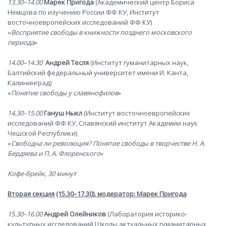
13.30–14.00
Марек Пригода
(Академический центр Бориса
Немцова по изучению России ФФ КУ, Институт
восточноевропейских исследований ФФ КУ)
«
Восприятие свободы
в книжности позднего московского
периода
»
14.00–14.30
Андрей Тесля
(Институт гуманитарных наук,
Балтийский федеральный университет имени И. Канта,
Калининград)
«
Понятие свободы у славянофилов
»
14.30–15.00
Гануш Ныкл
(Институт восточноевропейских
исследований ФФ КУ, Славянский институт Академии наук
Чешской Республики)
«
Свободна ли революция? Понятие свободы в творчестве Н. А.
Бердяева и П. А. Флоренского
»
Кофе-брейк, 30 минут
Вторая секция
(15.30–17.30
), модератор: Марек Пригода
15.30–16.00
Андрей Олейников
(Лаборатория историко-
культурных исследований Школы актуальных гуманитарных