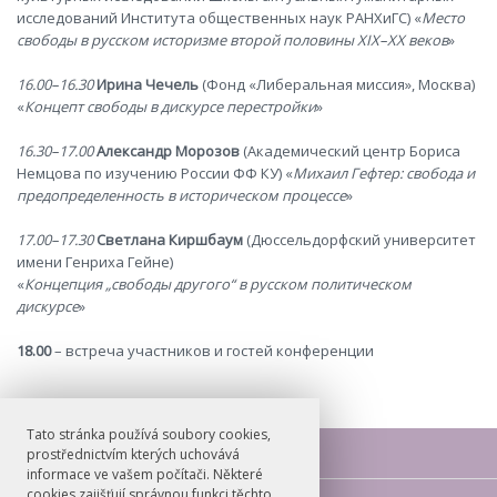
исследований Института общественных наук РАНХиГС) «
Место
свободы в русском историзме второй половины XIX–XX веков
»
16.00–16.30
Ирина Чечель
(Фонд «Либеральная миссия», Москва)
«
Концепт свободы в дискурсе перестройки
»
16.30–17.00
Александр Морозов
(Академический центр Бориса
Немцова по изучению России ФФ КУ) «
Михаил Гефтер: свобода и
предопределенность в историческом процессе
»
17.00–17.30
Светлана Киршбаум
(Дюссельдорфский университет
имени Генриха Гейне)
«
Концепция „свободы другого“ в русском политическом
дискурсе
»
18.00
– встреча участников и гостей конференции
Tato stránka používá soubory cookies,
prostřednictvím kterých uchovává
informace ve vašem počítači. Některé
cookies zajišťují správnou funkci těchto